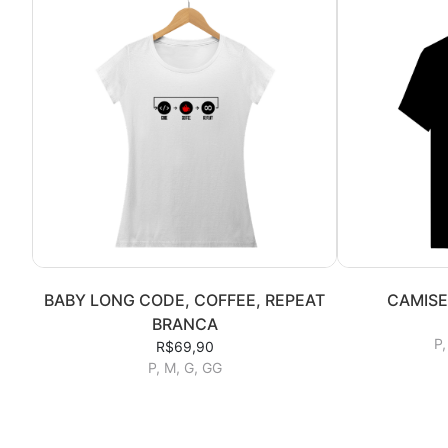
BABY LONG CODE, COFFEE, REPEAT
CAMISE
BRANCA
P,
R$69,90
P, M, G, GG