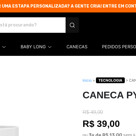
 UMA ESTAPA PERSONALIZADA? A GENTE CRIA! ENTRE EM CON
etas e produtos personalizados
BABY LONG
CANECAS
PEDIDOS PERS
Início
>
TECNOLOGIA
>
CA
CANECA P
R$ 49,00
R$ 39,00
ou
3x de R$ 13,00
sem ju