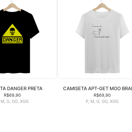
TA DANGER PRETA
CAMISETA APT-GET MOO BR
R$69,90
R$69,90
 M, G, GG, XGG
P, M, G, GG, XGG