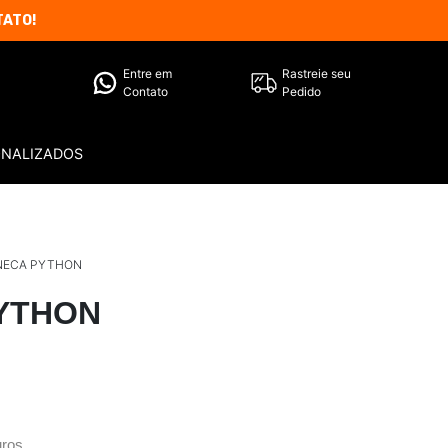
TATO!
Entre em
Rastreie seu
Contato
Pedido
ONALIZADOS
NECA PYTHON
YTHON
ros