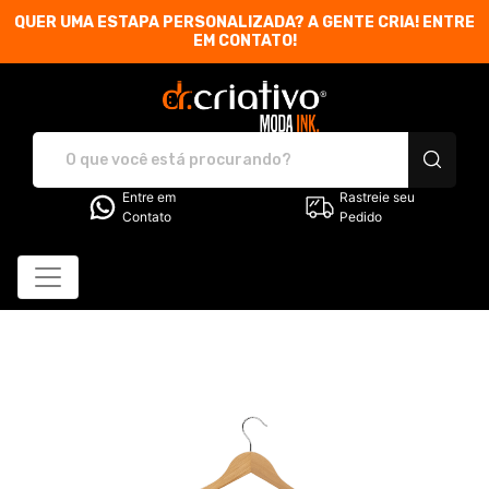
QUER UMA ESTAPA PERSONALIZADA? A GENTE CRIA! ENTRE
EM CONTATO!
Dr. Criativo Moda INK.
Entre em
Rastreie seu
Contato
Pedido