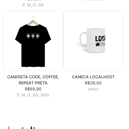
P, M, G, GG
CAMISETA CODE, COFFEE,
CANECA LOCALHOST
REPEAT PRETA
R$39,00
R$69,90
Unico
P, M, G, GG, XGG