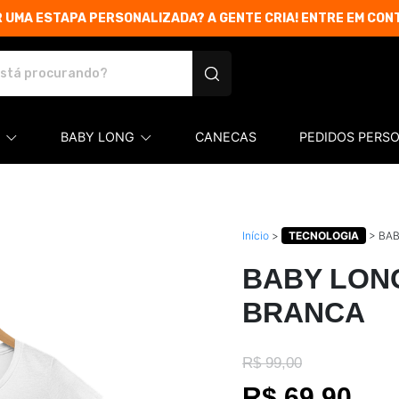
 UMA ESTAPA PERSONALIZADA? A GENTE CRIA! ENTRE EM CON
etas e produtos personalizados
BABY LONG
CANECAS
PEDIDOS PERS
Início
>
TECNOLOGIA
>
BAB
BABY LON
BRANCA
R$ 99,00
R$ 69,90