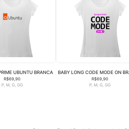
PRIME UBUNTU BRANCA
BABY LONG CODE MODE ON B
R$69,90
R$69,90
P, M, G, GG
P, M, G, GG