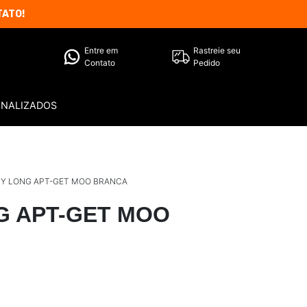
TATO!
Entre em
Rastreie seu
Contato
Pedido
ONALIZADOS
Y LONG APT-GET MOO BRANCA
G APT-GET MOO